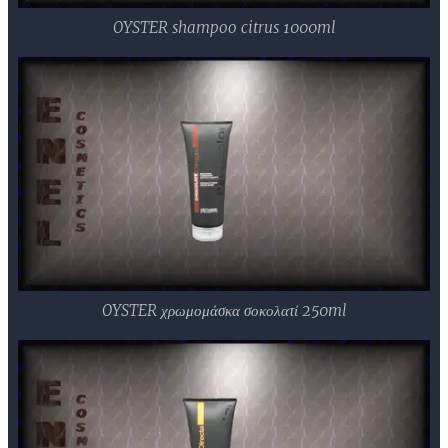
OYSTER shampoo citrus 1000ml
OYSTER χρωμομάσκα σοκολατί 250ml