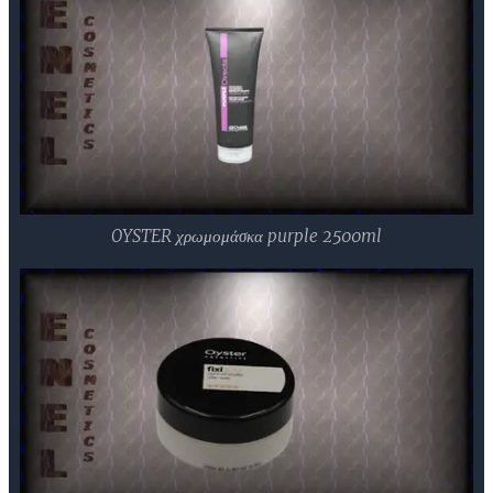
OYSTER χρωμομάσκα purple 2500ml