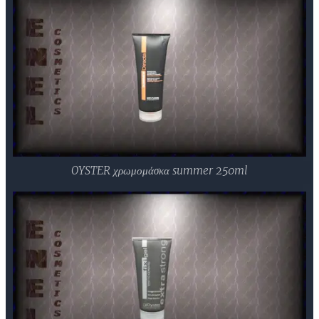
OYSTER χρωμομάσκα summer 250ml