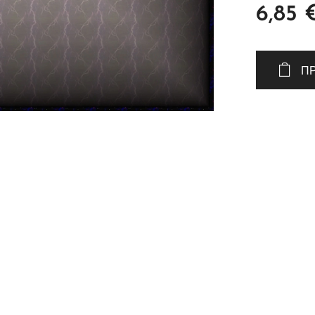
6,85
Π