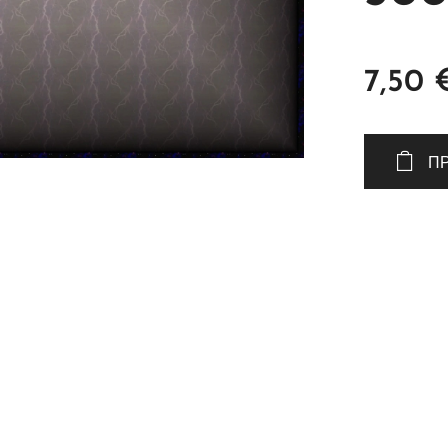
7,50
Π