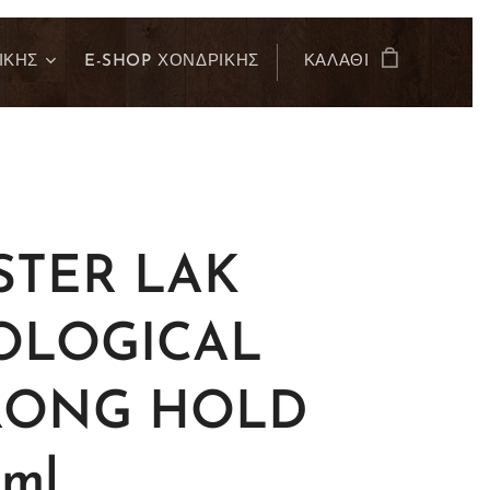
ΙΚΗΣ
E-SHOP ΧΟΝΔΡΙΚΗΣ
ΚΑΛΆΘΙ
STER LAK
OLOGICAL
RONG HOLD
ml