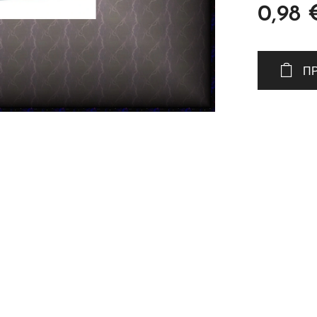
0,98
Π