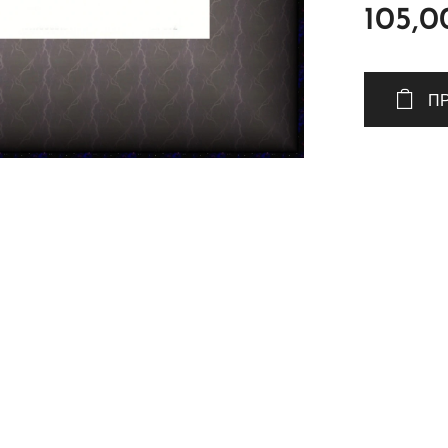
105,0
Π