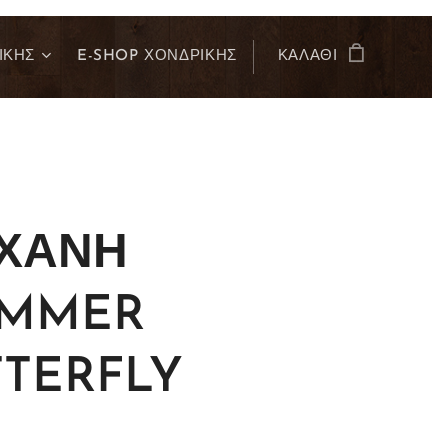
ΙΚΗΣ
E-SHOP ΧΟΝΔΡΙΚΗΣ
ΚΑΛΆΘΙ
ΧΑΝΗ
IMMER
TTERFLY