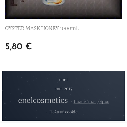
OYSTER MASK HONEY 1000ml.
5,80
€
enel
enel 2017
enelcosmetics
Πολιτική απορρήτου
Πολιτική cookie