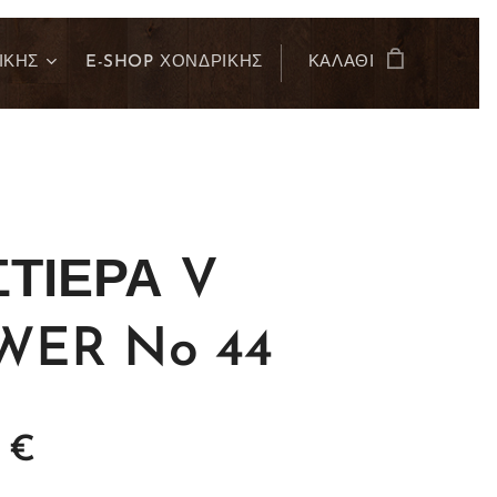
ΙΚΗΣ
E-SHOP ΧΟΝΔΡΙΚΗΣ
ΚΑΛΆΘΙ
ΣΤΙΕΡΑ V
WER No 44
€