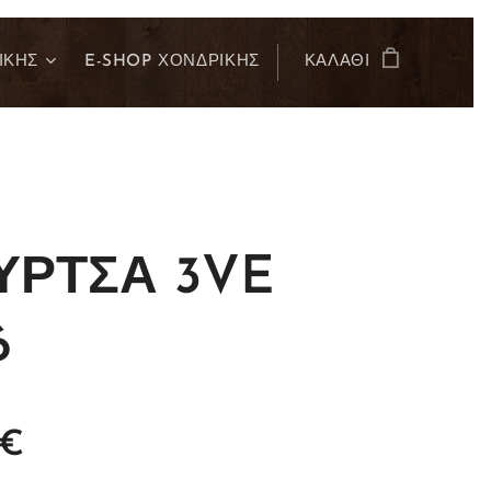
ΙΚΗΣ
E-SHOP ΧΟΝΔΡΙΚΗΣ
ΚΑΛΆΘΙ
ΥΡΤΣΑ 3VE
6
€